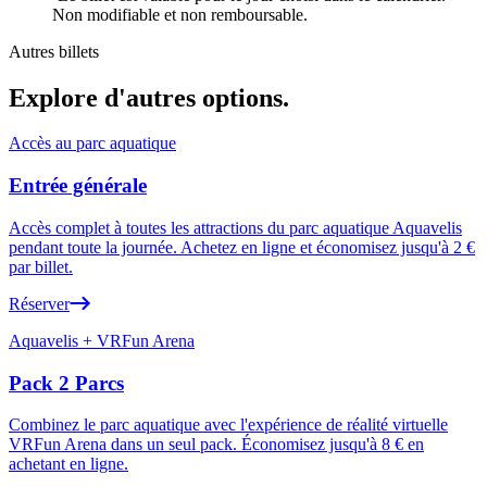
Non modifiable et non remboursable.
Autres billets
Explore d'autres options
.
Accès au parc aquatique
Entrée générale
Accès complet à toutes les attractions du parc aquatique Aquavelis
pendant toute la journée. Achetez en ligne et économisez jusqu'à 2 €
par billet.
Réserver
Aquavelis + VRFun Arena
Pack 2 Parcs
Combinez le parc aquatique avec l'expérience de réalité virtuelle
VRFun Arena dans un seul pack. Économisez jusqu'à 8 € en
achetant en ligne.