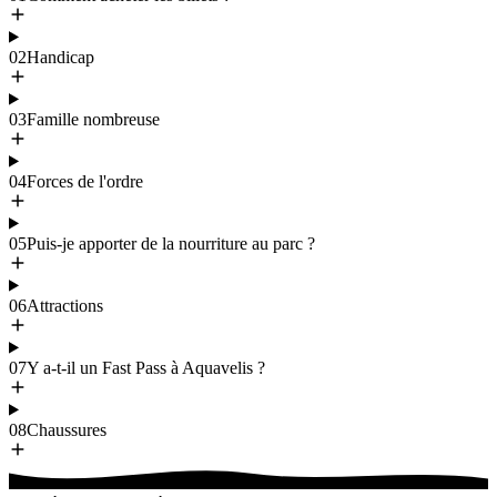
02
Handicap
03
Famille nombreuse
04
Forces de l'ordre
05
Puis-je apporter de la nourriture au parc ?
06
Attractions
07
Y a-t-il un Fast Pass à Aquavelis ?
08
Chaussures